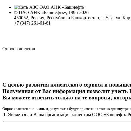
© ПАО АНК «Башнефть», 1995-2026
450052, Россия, Республика Башкортостан, г. Уфа, ул. Кар
+7 (347) 261-61-61
Политика обработки персональных данных
Сводные данные о результатах проведения СОУТ
Политика Компании в области противодействия корпора
Опрос клиентов
С целью развития клиентского сервиса и повыше
Полученная от Вас информация позволит учесть 
Вы можете ответить только на те вопросы, котор
Опрос является анонимным, результаты будут применены только для внутрен
1. Является ли Ваша организация клиентом ООО «Башнефть-Р