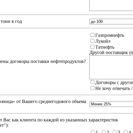
тонн в год
Газпромнефть
Лукойл
Татнефть
Другой поставщик (
п
чены договоры поставки нефтепродуктов?
Договоры с други
Не хочу отвечать 
зница» от Вашего среднегодового объема
 Вас как клиента по каждой из указанных характеристик
ет"
):
1
2
3
4