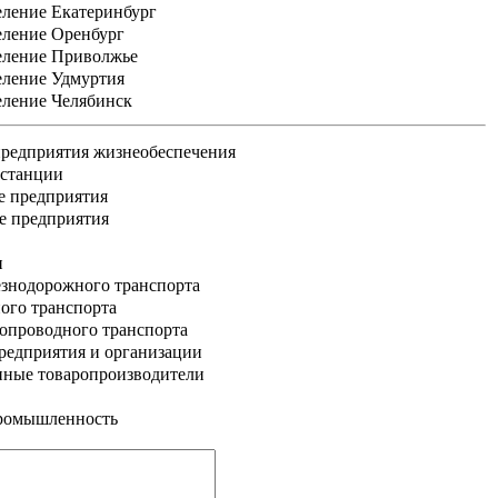
еление Екатеринбург
еление Оренбург
еление Приволжье
еление Удмуртия
еление Челябинск
редприятия жизнеобеспечения
 станции
е предприятия
е предприятия
и
знодорожного транспорта
ого транспорта
опроводного транспорта
едприятия и организации
нные товаропроизводители
промышленность