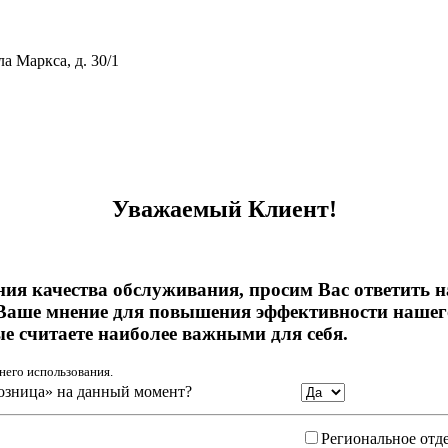
ла Маркса, д. 30/1
тивному мошенничеству и вовлечению в коррупционную деятел
Уважаемый Клиент!
ния качества обслуживания, просим Вас ответить 
Ваше мнение для повышения эффективности нашего
ые считаете наиболее важными для себя.
него использования.
озница» на данный момент?
Региональное отд