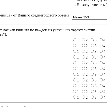
Не хочу отвечать 
зница» от Вашего среднегодового объема
 Вас как клиента по каждой из указанных характеристик
ет"
):
1
2
3
4
1
2
3
4
1
2
3
4
1
2
3
4
1
2
3
4
1
2
3
4
1
2
3
4
1
2
3
4
1
2
3
4
1
2
3
4
1
2
3
4