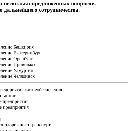
на несколько предложенных вопросов.
 дальнейшего сотрудничества.
еление Башкирия
еление Екатеринбург
еление Оренбург
еление Приволжье
еление Удмуртия
еление Челябинск
редприятия жизнеобеспечения
 станции
е предприятия
е предприятия
и
знодорожного транспорта
ого транспорта