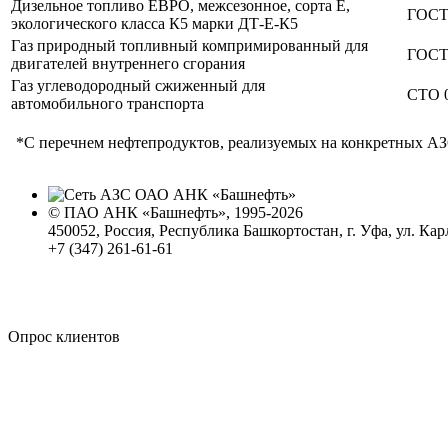
Дизельное топливо ЕВРО, межсезонное, сорта Е,
ГОСТ 
экологического класса К5 марки ДТ-Е-К5
Газ природный топливный компримированный для
ГОСТ 
двигателей внутреннего сгорания
Газ углеводородный сжиженный для
СТО 0
автомобильного транспорта
*С перечнем нефтепродуктов, реализуемых на конкретных АЗС
© ПАО АНК «Башнефть», 1995-2026
450052, Россия, Республика Башкортостан, г. Уфа, ул. Кар
+7 (347) 261-61-61
Политика обработки персональных данных
Сводные данные о результатах проведения СОУТ
Политика Компании в области противодействия корпора
Опрос клиентов