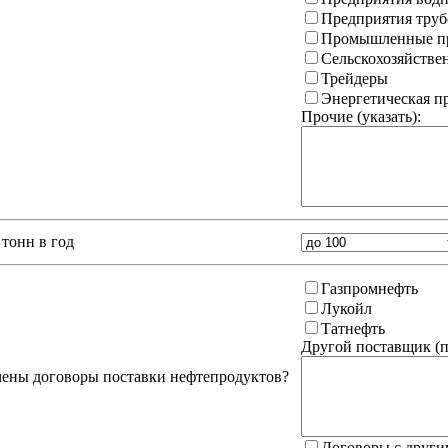
Предприятия труб
Промышленные пр
Сельскохозяйстве
Трейдеры
Энергетическая 
Прочие (указать):
тонн в год
Газпромнефть
Лукойл
Татнефть
Другой поставщик (
п
чены договоры поставки нефтепродуктов?
Договоры с други