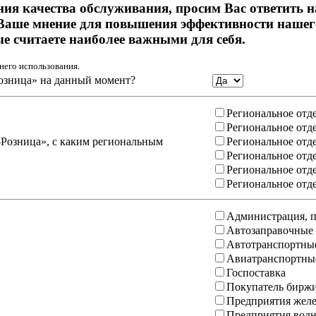
ния качества обслуживания, просим Вас ответить 
Ваше мнение для повышения эффективности нашего
ые считаете наиболее важными для себя.
него использования.
озница» на данный момент?
Региональное отд
Региональное отд
-Розница», с каким региональным
Региональное отд
Региональное отд
Региональное отд
Региональное отд
Администрация, п
Автозаправочные
Автотранспортны
Авиатранспортны
Госпоставка
Покупатель бирж
Предприятия желе
Предприятия водн