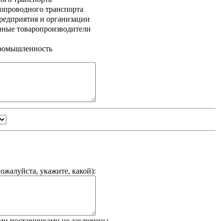
опроводного транспорта
едприятия и организации
нные товаропроизводители
промышленность
ожалуйста, укажите, какой
):
ми поставщиками не заключены